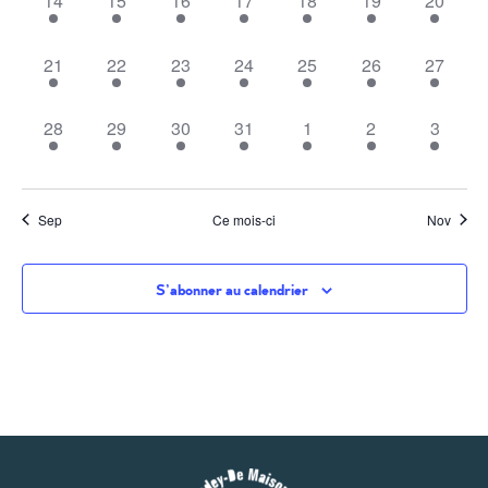
14
15
16
17
18
19
20
1 évènement,
1 évènement,
1 évènement,
1 évènement,
1 évènement,
1 évènement,
1 évène
21
22
23
24
25
26
27
1 évènement,
1 évènement,
1 évènement,
1 évènement,
1 évènement,
1 évènement,
1 évèn
28
29
30
31
1
2
3
Sep
Ce mois-ci
Nov
S’abonner au calendrier