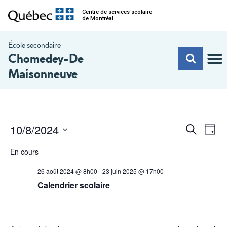
Centre de services scolaire
de Montréal
École secondaire
Chomedey-De
Maisonneuve
Na
Recherc
10/8/2024
Recherche
Jour
de
et
Sélectionnez
vu
une
En cours
navigati
date.
Év
de
26 août 2024 @ 8h00
-
23 juin 2025 @ 17h00
Calendrier scolaire
vues
Évèneme