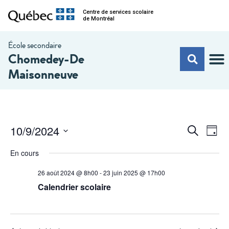
Centre de services scolaire
de Montréal
École secondaire
Chomedey-De
Maisonneuve
Na
Recherc
10/9/2024
Recherche
Jour
de
et
Sélectionnez
vu
une
En cours
navigati
date.
Év
de
26 août 2024 @ 8h00
-
23 juin 2025 @ 17h00
Calendrier scolaire
vues
Évèneme