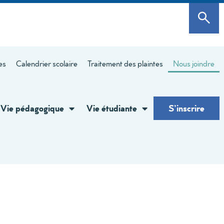
es
Calendrier scolaire
Traitement des plaintes
Nous joindre
Vie pédagogique
Vie étudiante
S’inscrire