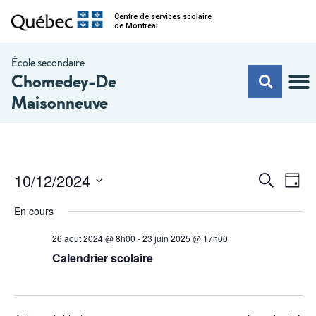
Centre de services scolaire
de Montréal
École secondaire
Chomedey-De
Maisonneuve
Na
Recherc
10/12/2024
Recherche
Jour
de
et
Sélectionnez
vu
une
En cours
navigati
date.
Év
de
26 août 2024 @ 8h00
-
23 juin 2025 @ 17h00
Calendrier scolaire
vues
Évèneme