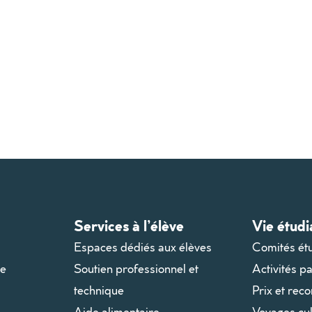
Services à l’élève
Vie étudi
Espaces dédiés aux élèves
Comités ét
le
Soutien professionnel et
Activités p
technique
Prix et rec
Aide alimentaire
Voyages cul