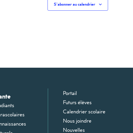
S’abonner au calendrier
Portail
ante
Futurs élèves
udiants
Calendrier scolaire
arascolaires
Nous joindre
onnaissances
Nouvelles
turels