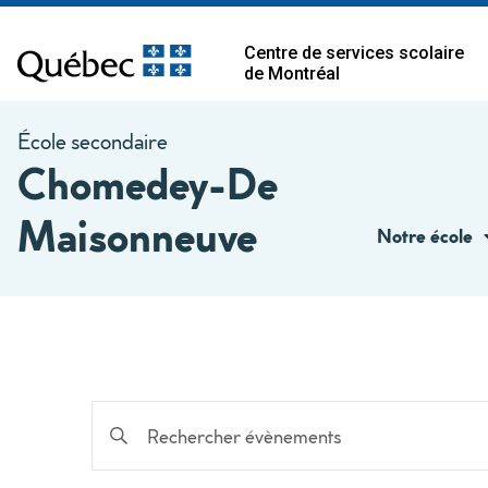
Centre de services scolaire
de Montréal
École secondaire
Chomedey-De
Maisonneuve
Notre école
Recherche
Saisir
mot-
et
clé.