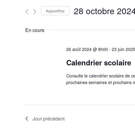
Rechercher
28 octobre 202
navigation
Évènements
Aujourd'hui
par
Sélectionnez
mot-
une
de
En cours
clé.
date.
vues
26 août 2024 @ 8h00
-
23 juin 202
Évènements
Calendrier scolaire
Consulte le calendrier scolaire de c
prochaines semaines et prochains mo
Jour précédent