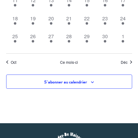
11
12
13
14
15
16
17
1 évènement,
1 évènement,
1 évènement,
1 évènement,
1 évènement,
1 évènement,
1 évène
18
19
20
21
22
23
24
1 évènement,
1 évènement,
1 évènement,
1 évènement,
1 évènement,
1 évènement,
1 évèn
25
26
27
28
29
30
1
Oct
Ce mois-ci
Déc
S’abonner au calendrier