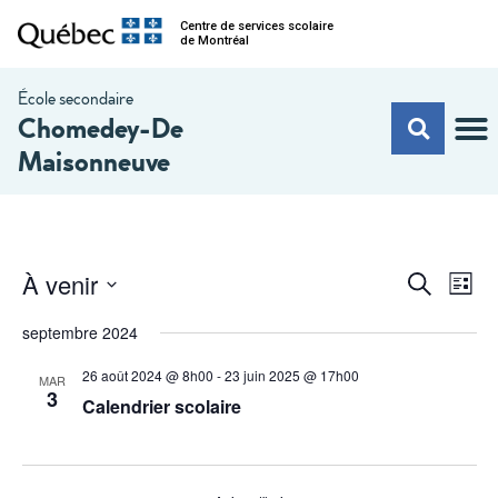
Centre de services scolaire
de Montréal
École secondaire
Chomedey-De
Maisonneuve
Na
Recherc
À venir
Recherche
Liste
de
et
Sélectionnez
vu
une
septembre 2024
navigati
date.
Év
de
26 août 2024 @ 8h00
-
23 juin 2025 @ 17h00
MAR
3
Calendrier scolaire
vues
Évèneme