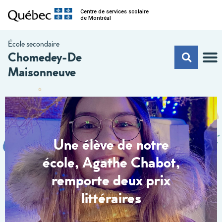
Centre de services scolaire
de Montréal
École secondaire
Chomedey-De
Maisonneuve
Une élève de notre
école, Agathe Chabot,
remporte deux prix
littéraires